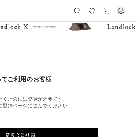
お
カ
気
ー
に
ト
入
り
めてご利用のお客様
だくためには登録が必要です。
て登録ページに進んでください。
新規会員登録