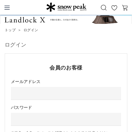
お
カ
Snow Peak
気
ー
に
ト
トップ
＞
ログイン
入
り
ログイン
会員のお客様
メールアドレス
パスワード