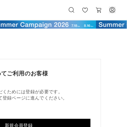
お
カ
気
ー
に
ト
入
り
めてご利用のお客様
だくためには登録が必要です。
て登録ページに進んでください。
新規会員登録