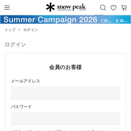
お
カ
Snow Peak
気
ー
に
ト
トップ
＞
ログイン
入
り
ログイン
会員のお客様
メールアドレス
パスワード