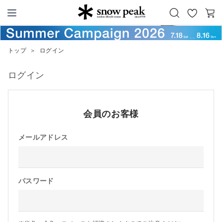
お
カ
Snow Peak
気
ー
に
ト
トップ
＞
ログイン
入
り
ログイン
会員のお客様
メールアドレス
パスワード