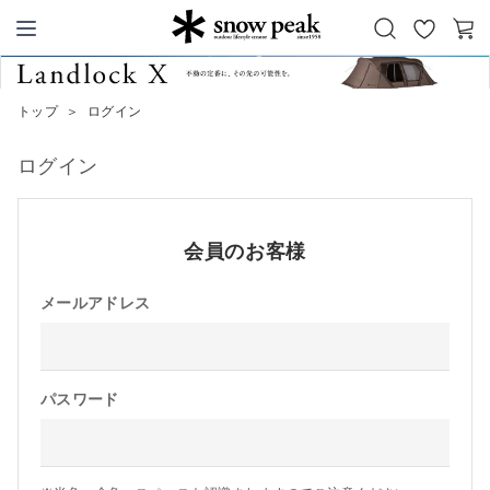
お
カ
Snow Peak
気
ー
に
ト
トップ
＞
ログイン
入
り
ログイン
会員のお客様
メールアドレス
パスワード