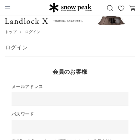
お
カ
Snow Peak
気
ー
に
ト
トップ
＞
ログイン
入
り
ログイン
会員のお客様
メールアドレス
パスワード