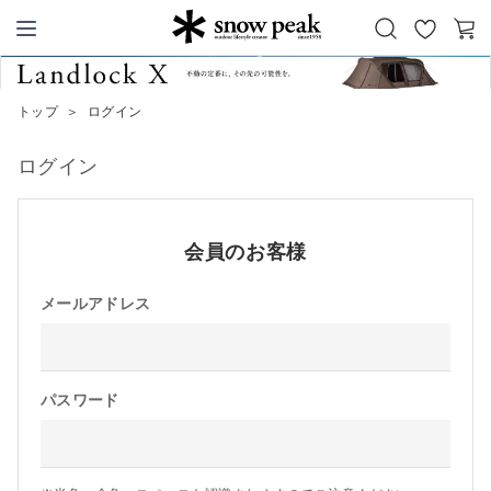
お
カ
Snow Peak
気
ー
に
ト
トップ
＞
ログイン
入
り
ログイン
会員のお客様
メールアドレス
パスワード