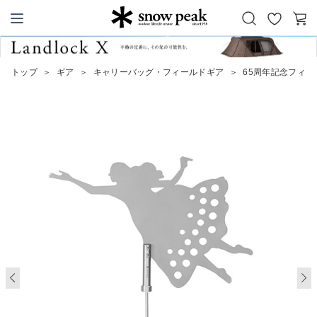
お
カ
Snow Peak
気
ー
に
ト
トップ
＞
ギア
＞
キャリーバッグ・フィールドギア
＞
65周年記念フィ
入
り