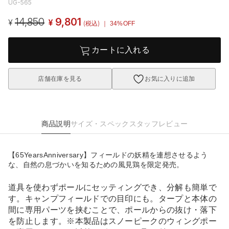
UG-565
14,850
9,801
¥
¥
(税込)
｜ 34%OFF
カートに入れる
店舗在庫を見る
お気に入りに追加
商品説明
サイズ・スペック
スタッフレビュー
【65YearsAnniversary】フィールドの妖精を連想させるよう
な、自然の息づかいを知るための風見鶏を限定発売。
道具を使わずポールにセッティングでき、分解も簡単で
す。キャンプフィールドでの目印にも。タープと本体の
間に専用パーツを挟むことで、ポールからの抜け・落下
を防止します。※本製品はスノーピークのウィングポー