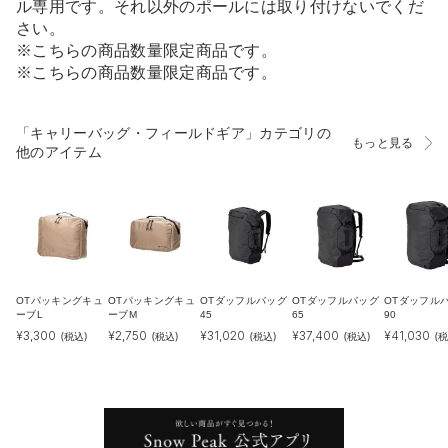
ル専用です。それ以外のポールには取り付けないでくだ
さい。
※こちらの商品数量限定商品です。
※こちらの商品数量限定商品です。
「キャリーバッグ・フィールドギア」カテゴリの
もっと見る
他のアイテム
OTパッキングキュ
OTパッキングキュ
OTダッフルバッグ
OTダッフルバッグ
OTダッフル
ーブL
ーブM
45
65
90
¥
3,300
¥
2,750
¥
31,020
¥
37,400
¥
41,030
(税込)
(税込)
(税込)
(税込)
(税