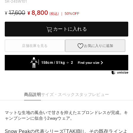
SK-24SW101
17,600
8,800
¥
¥
(税込)
｜ 50%OFF
カートに入れる
店舗在庫を見る
お気に入りに追加
158cm / 51kg
2
Find your size
商品説明
サイズ・スペック
スタッフレビュー
マットな生地の風合いで甘さを抑えたエプロンドレスが完成。キ
ャンプシーンに似合う2wayウェア。
Snow Peakの代表シリーズ｢TAKIBI｣。その既存ラインよ