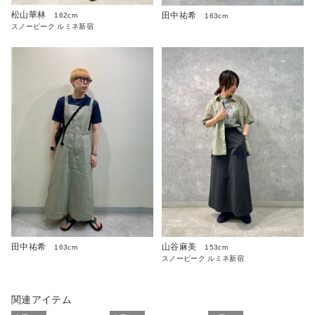
松山華林
田中祐希
162cm
163cm
スノーピーク ルミネ新宿
田中祐希
山谷麻美
163cm
153cm
スノーピーク ルミネ新宿
関連アイテム