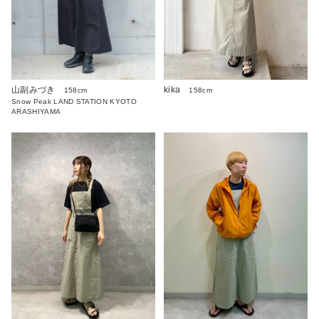
山副みづき
kika
158cm
158cm
Snow Peak LAND STATION KYOTO
ARASHIYAMA