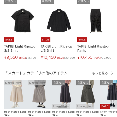
在庫なし
在庫なし
在庫なし
SALE
SALE
SALE
TAKIBI Light Ripstop
TAKIBI Light Ripstop
TAKIBI Light Ripstop
S/S Shirt
L/S Shirt
Pants
¥
9,350
¥
10,450
¥
10,450
(税込)
(税込)
(税込)
¥
18,700
¥
20,900
¥
20,900
「スカート」カテゴリの他のアイテム
もっと見る
Limited Item
Limited Item
在庫なし
在庫なし
在庫なし
Limited Item
Limited Item
SALE
Root Flared Long
Root Flared Long
Root Flared Long
Root Flared Long
Nylon Washe
Skirt
Skirt
Skirt
Skirt
Skirt