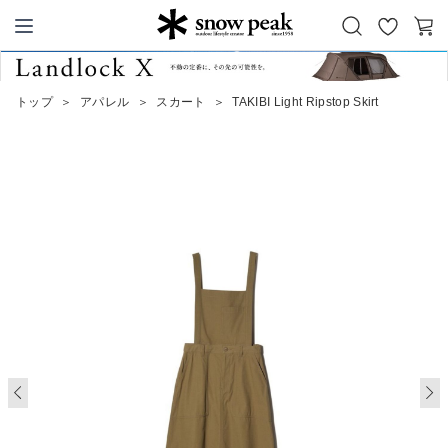
お
カ
Snow Peak
気
ー
に
ト
トップ
＞
アパレル
＞
スカート
＞
TAKIBI Light Ripstop Skirt
入
り