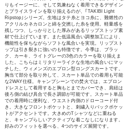
りもイージーに、そして気兼ねなく着用できるデザイン
とプライスラインを取り揃えるのが、｢TAKIBI Light
Ripstop｣シリーズ。生地はタテ糸とヨコ糸に、難燃性の
アクリルカネカロンと綿を交撚した糸を使用。軽量感を
残しつつ、しっかりとした厚みがあるリップストップ素
材で仕上げています。また低温風合い調整加工により、
機能性を保ちながらソフトな風合いを実現。リップスト
ップは引き裂きに強いのも特徴です。今季は、ブラッ
ク、カーキ、ライトグレーの3色のカラーを取り揃えま
した。こちらはミリタリーライクな生地の風合いにマッ
チした、ウィメンズのエプロン型ロングスカートです。
胸当て部分を取り外して、スカート単品での着用も可能
な2WAY仕様。キャンプシーンでの焚火では、エプロン
ドレスとして着用すると胸もとまでカバーでき、肩紐は
後ろ側の結び具合で長さ調節が可能です。スカート単品
での着用時に便利な、ウエスト内側のドローコード付
き。大きなフロントポケットと、刺繍入りバックポケッ
トがアクセントです。大きめのTシャツなどに重ねる
と、キャンプらしいアクティブな着こなしになります。
好みのフィットを選べる、4つのサイズ展開です。