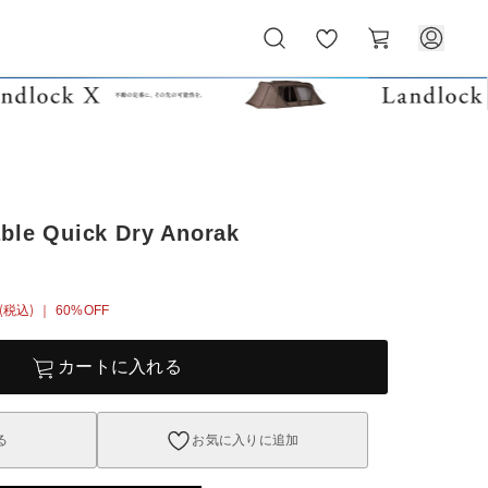
お
カ
気
ー
に
ト
入
り
able Quick Dry Anorak
(税込)
｜ 60%OFF
カートに入れる
る
お気に入りに追加