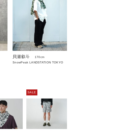
貝瀬叡斗
170cm
SnowPeak LANDSTATION TOKYO
SALE