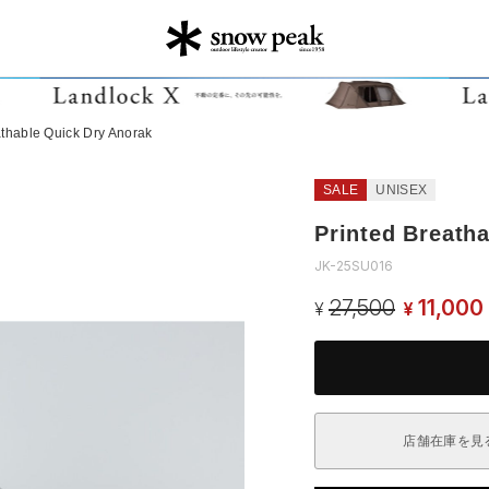
athable Quick Dry Anorak
SALE
UNISEX
Printed Breath
JK-25SU016
27,500
11,000
¥
¥
店舗在庫を見