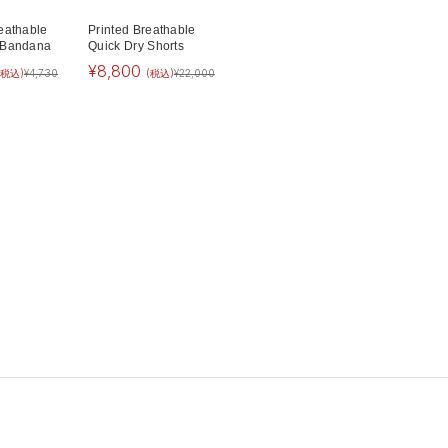
eathable
Printed Breathable
 Bandana
Quick Dry Shorts
¥
8,800
(税込)
¥
4,730
(税込)
¥
22,000