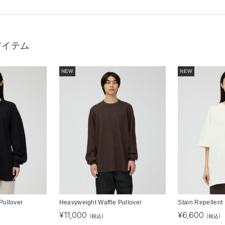
アイテム
NEW
NEW
Pullover
Heavyweight Waffle Pullover
Stain Repellent 
¥
11,000
¥
6,600
(税込)
(税込)