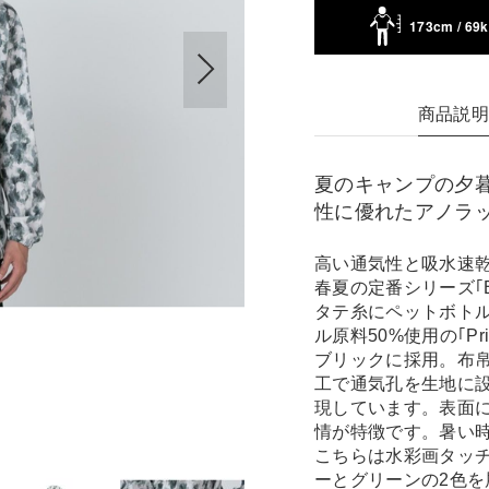
173cm / 69
商品説
夏のキャンプの夕
性に優れたアノラ
高い通気性と吸水速乾
春夏の定番シリーズ｢Breat
タテ糸にペットボトル
ル原料50%使用の｢P
ブリックに採用。布
工で通気孔を生地に
現しています。表面
情が特徴です。暑い
こちらは水彩画タッ
ーとグリーンの2色