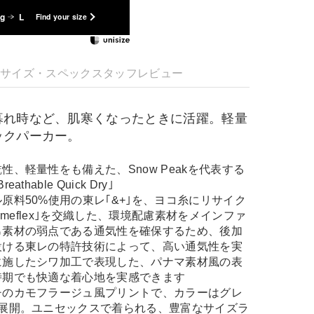
kg
L
Find your size
明
サイズ・スペック
スタッフレビュー
暮れ時など、肌寒くなったときに活躍。軽量
ックパーカー。
性、軽量性をも備えた、Snow Peakを代表する
hable Quick Dry｣
原料50%使用の東レ｢&+｣を、ヨコ糸にリサイク
rimeflex｣を交織した、環境配慮素材をメインファ
帛素材の弱点である通気性を確保するため、後加
設ける東レの特許技術によって、高い通気性を実
に施したシワ加工で表現した、パナマ素材風の表
時期でも快適な着心地を実感できます
チのカモフラージュ風プリントで、カラーはグレ
を展開。ユニセックスで着られる、豊富なサイズラ