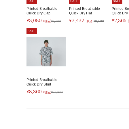
SALE
SALE
SALE
Printed Breathable
Printed Breathable
Printed Br
Quick Dry Cap
Quick Dry Hat
Quick Dry
¥
3,080
¥
3,432
¥
2,365
(税込)
¥
7,700
(税込)
¥
8,580
SALE
Printed Breathable
Quick Dry Shirt
¥
8,360
(税込)
¥
20,900