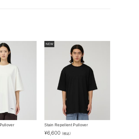
NEW
Pullover
Stain Repellent Pullover
¥
6,600
(税込)