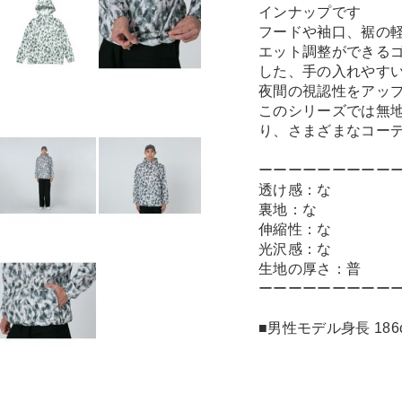
インナップです
フードや袖口、裾の
エット調整ができる
した、手の入れやす
夜間の視認性をアッ
このシリーズでは無
り、さまざまなコー
ーーーーーーーーー
透け感：な
裏地：な
伸縮性：な
光沢感：な
生地の厚さ：普
ーーーーーーーーー
■男性モデル身長 186c