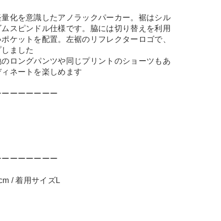
軽量化を意識したアノラックパーカー。裾はシル
ゴムスピンドル仕様です。脇には切り替えを利用
いポケットを配置。左裾のリフレクターロゴで、
プしました
地のロングパンツや同じプリントのショーツもあ
ディネートを楽しめます
ーーーーーーーー
ーーーーーーーー
m / 着用サイズL