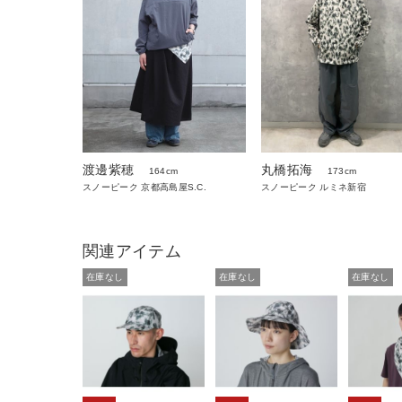
渡邊紫穂
丸橋拓海
164cm
173cm
スノーピーク 京都高島屋S.C.
スノーピーク ルミネ新宿
関連アイテム
在庫なし
在庫なし
在庫なし