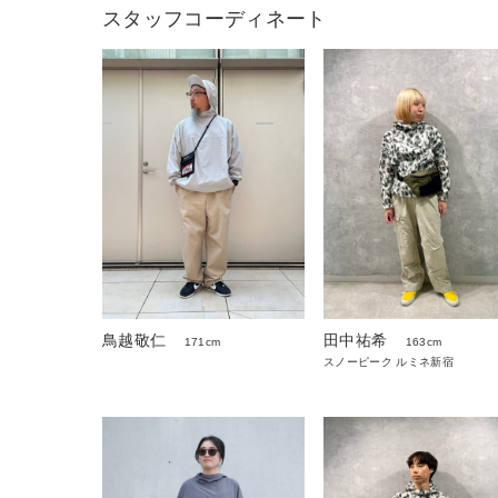
スタッフコーディネート
鳥越敬仁
田中祐希
171cm
163cm
スノーピーク ルミネ新宿