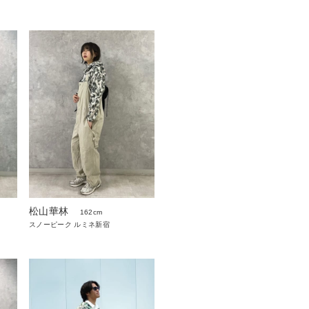
松山華林
162cm
スノーピーク ルミネ新宿