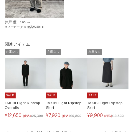
井戸 優
165cm
スノーピーク 京都高島屋S.C.
関連アイテム
在庫なし
在庫なし
在庫なし
SALE
SALE
SALE
TAKIBI Light Ripstop
TAKIBI Light Ripstop
TAKIBI Light Ripstop
Overalls
Shirt
Skirt
¥
12,650
¥
7,920
¥
9,900
(税込)
(税込)
(税込)
¥
25,300
¥
19,800
¥
19,800