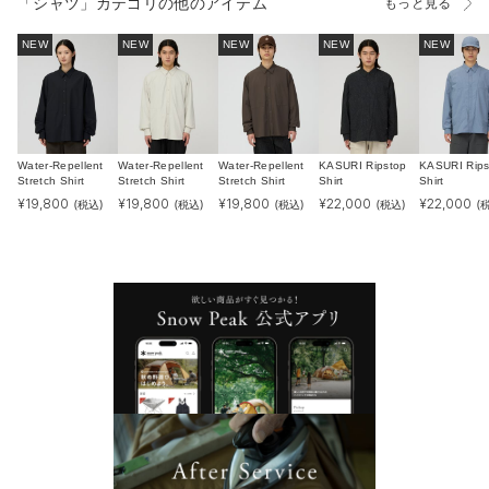
「シャツ」カテゴリの他のアイテム
もっと見る
NEW
NEW
NEW
NEW
NEW
Water-Repellent
Water-Repellent
Water-Repellent
KASURI Ripstop
KASURI Rips
Stretch Shirt
Stretch Shirt
Stretch Shirt
Shirt
Shirt
¥
19,800
¥
19,800
¥
19,800
¥
22,000
¥
22,000
(税込)
(税込)
(税込)
(税込)
(