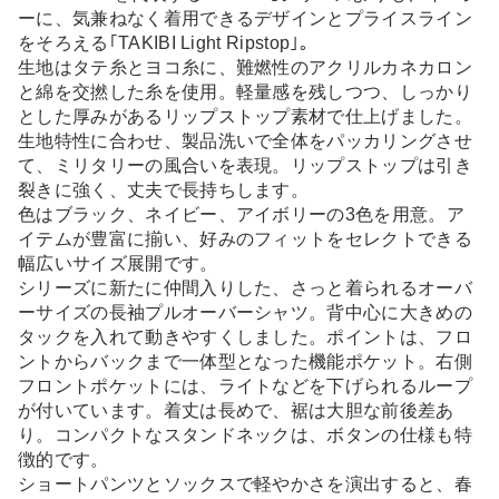
ーに、気兼ねなく着用できるデザインとプライスライン
をそろえる｢TAKIBI Light Ripstop｣。
生地はタテ糸とヨコ糸に、難燃性のアクリルカネカロン
と綿を交撚した糸を使用。軽量感を残しつつ、しっかり
とした厚みがあるリップストップ素材で仕上げました。
生地特性に合わせ、製品洗いで全体をパッカリングさせ
て、ミリタリーの風合いを表現。リップストップは引き
裂きに強く、丈夫で長持ちします。
色はブラック、ネイビー、アイボリーの3色を用意。ア
イテムが豊富に揃い、好みのフィットをセレクトできる
幅広いサイズ展開です。
シリーズに新たに仲間入りした、さっと着られるオーバ
ーサイズの長袖プルオーバーシャツ。背中心に大きめの
タックを入れて動きやすくしました。ポイントは、フロ
ントからバックまで一体型となった機能ポケット。右側
フロントポケットには、ライトなどを下げられるループ
が付いています。着丈は長めで、裾は大胆な前後差あ
り。コンパクトなスタンドネックは、ボタンの仕様も特
徴的です。
ショートパンツとソックスで軽やかさを演出すると、春