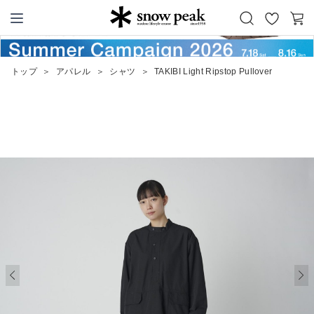
お
カ
Snow Peak
気
ー
に
ト
トップ
＞
アパレル
＞
シャツ
＞
TAKIBI Light Ripstop Pullover
入
り