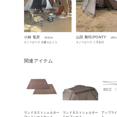
小林 竜昇
山田 剛司/PONTY
162cm
183
スノーピーク 大阪りんくう
スノーピーク 二子玉川
関連アイテム
ランドネストシェルター
ランドネストシェルター
アップラ
マットシートセット
ルーフシート
ト