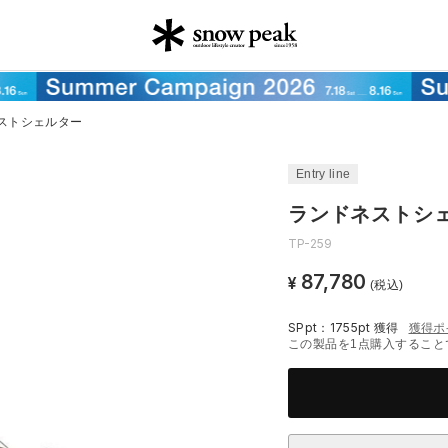
ストシェルター
Entry line
ランドネストシ
TP-259
87,780
¥
(税込)
SPpt：1755pt
獲得
獲得ポ
この製品を1点購入すること