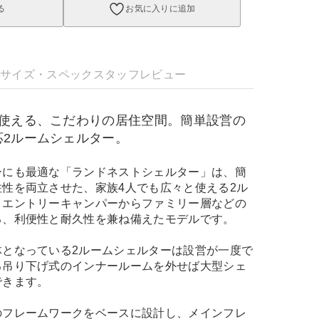
る
お気に入りに追加
明
サイズ・スペック
スタッフレビュー
り使える、こだわりの居住空間。簡単設営の
応2ルームシェルター。
ーにも最適な「ランドネストシェルター」は、簡
性を両立させた、家族4人でも広々と使える2ル
。エントリーキャンパーからファミリー層などの
る、利便性と耐久性を兼ね備えたモデルです。
体となっている2ルームシェルターは設営が一度で
る吊り下げ式のインナールームを外せば大型シェ
できます。
のフレームワークをベースに設計し、メインフレ