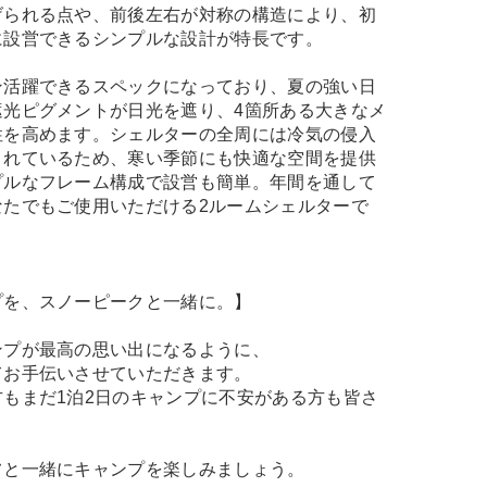
げられる点や、前後左右が対称の構造により、初
に設営できるシンプルな設計が特長です。
ン活躍できるスペックになっており、夏の強い日
遮光ピグメントが日光を遮り、4箇所ある大きなメ
性を高めます。シェルターの全周には冷気の侵入
されているため、寒い季節にも快適な空間を提供
プルなフレーム構成で設営も簡単。年間を通して
なたでもご使用いただける2ルームシェルターで
プを、スノーピークと一緒に。】
ンプが最高の思い出になるように、
てお手伝いさせていただきます。
もまだ1泊2日のキャンプに不安がある方も皆さ
フと一緒にキャンプを楽しみましょう。