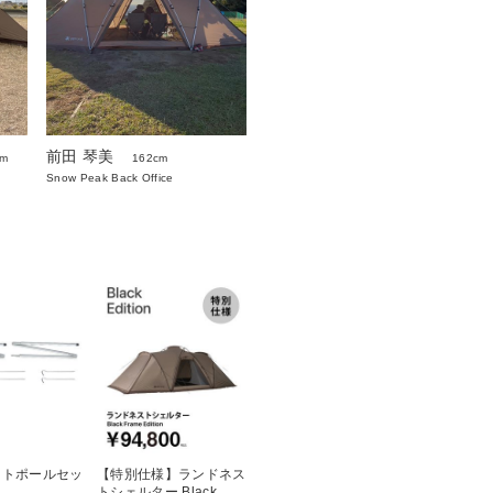
前田 琴美
cm
162cm
Snow Peak Back Office
イトポールセッ
【特別仕様】ランドネス
トシェルター Black