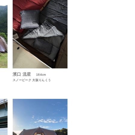
濱口 流星
164cm
スノーピーク 大阪りんくう