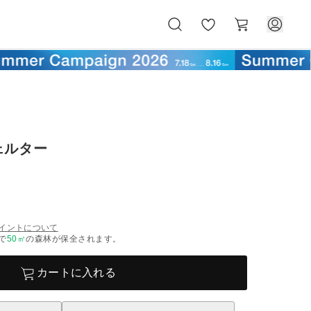
お
カ
気
ー
に
ト
入
り
ェルター
イントについて
で
50
㎡
の森林が保全されます。
カートに入れる