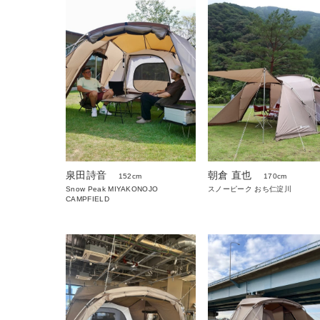
泉田詩音
朝倉 直也
152cm
170cm
Snow Peak MIYAKONOJO
スノーピーク おち仁淀川
CAMPFIELD