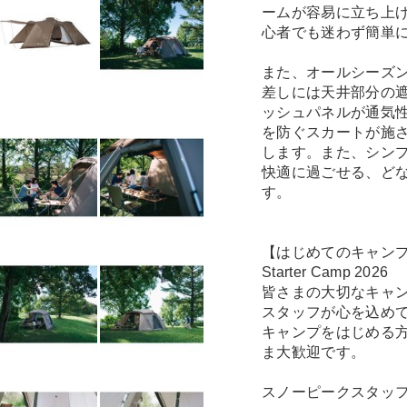
ームが容易に立ち上
心者でも迷わず簡単
また、オールシーズ
差しには天井部分の
ッシュパネルが通気
を防ぐスカートが施
します。また、シン
快適に過ごせる、ど
す。
【はじめてのキャン
Starter Camp 2026
皆さまの大切なキャ
スタッフが心を込め
キャンプをはじめる方
ま大歓迎です。
スノーピークスタッ