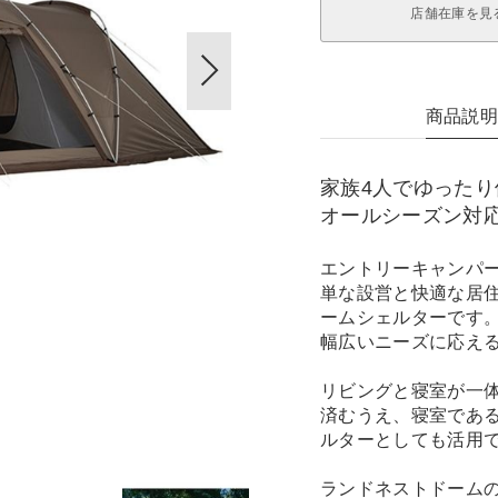
店舗在庫を見
商品説
家族4人でゆった
オールシーズン対
エントリーキャンパ
単な設営と快適な居住
ームシェルターです
幅広いニーズに応え
リビングと寝室が一
済むうえ、寝室であ
ルターとしても活用
ランドネストドーム