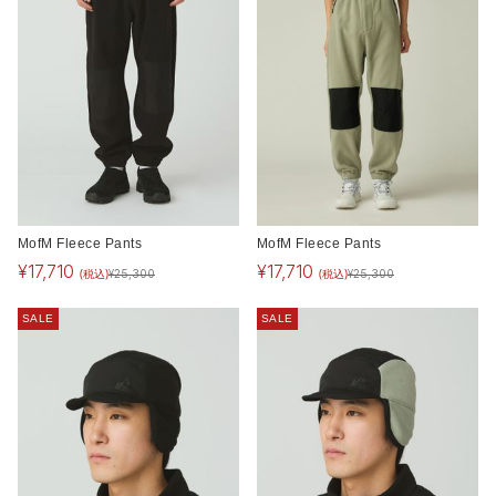
MofM Fleece Pants
MofM Fleece Pants
¥
17,710
¥
17,710
(税込)
(税込)
¥
25,300
¥
25,300
SALE
SALE