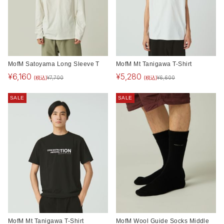
MofM Satoyama Long Sleeve T
MofM Mt Tanigawa T-Shirt
¥
6,160
¥
5,280
(税込)
(税込)
¥
7,700
¥
6,600
SALE
SALE
MofM Mt Tanigawa T-Shirt
MofM Wool Guide Socks Middle