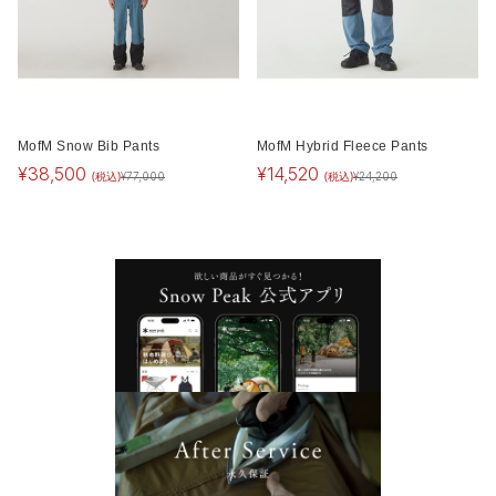
MofM Snow Bib Pants
MofM Hybrid Fleece Pants
¥
38,500
¥
14,520
(税込)
(税込)
¥
77,000
¥
24,200