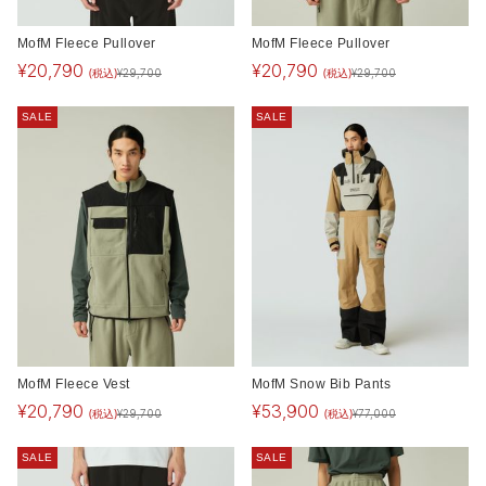
MofM Fleece Pullover
MofM Fleece Pullover
¥
20,790
¥
20,790
(税込)
(税込)
¥
29,700
¥
29,700
SALE
SALE
MofM Fleece Vest
MofM Snow Bib Pants
¥
20,790
¥
53,900
(税込)
(税込)
¥
29,700
¥
77,000
SALE
SALE