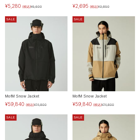
¥
5,280
¥
2,695
(税込)
(税込)
¥
6,600
¥
3,850
SALE
SALE
MofM Snow Jacket
MofM Snow Jacket
¥
59,840
¥
59,840
(税込)
(税込)
¥
74,800
¥
74,800
SALE
SALE