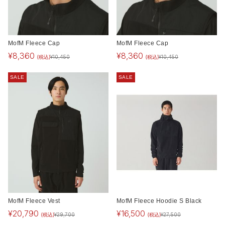
MofM Fleece Cap
MofM Fleece Cap
¥
8,360
¥
8,360
(税込)
(税込)
¥
10,450
¥
10,450
SALE
SALE
MofM Fleece Vest
MofM Fleece Hoodie S Black
¥
20,790
¥
16,500
(税込)
(税込)
¥
29,700
¥
27,500