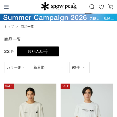
お
カ
Snow Peak
気
ー
に
ト
トップ
＞
商品一覧
入
り
商品一覧
22
件
絞り込み
SALE
SALE