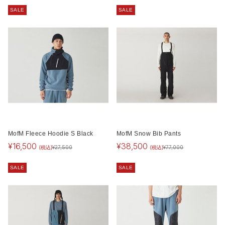
SALE
SALE
MofM Fleece Hoodie S Black
MofM Snow Bib Pants
¥
16,500
¥
38,500
(税込)
(税込)
¥
27,500
¥
77,000
SALE
SALE