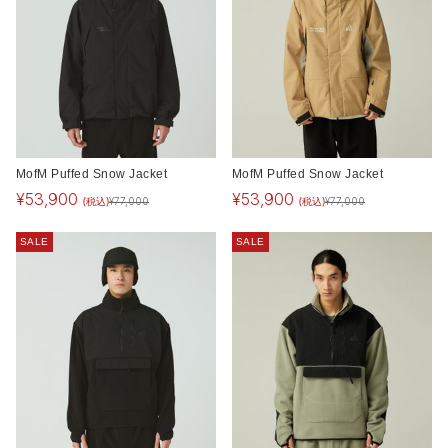
MofM Puffed Snow Jacket
MofM Puffed Snow Jacket
¥
53,900
¥
53,900
(税込)
(税込)
¥
77,000
¥
77,000
SALE
SALE