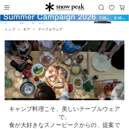
お
カ
Snow Peak
気
ー
に
ト
トップ
＞
ギア
＞
テーブルウェア
入
り
キャンプ料理こそ、美しいテーブルウェア
で。
食が大好きなスノーピークからの、提案で