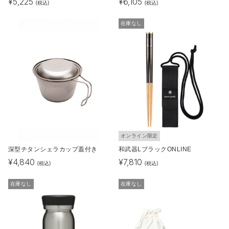
¥
5,225
¥
6,105
(税込)
(税込)
在庫なし
オンライン限定
深型チタンシェラカップ蓋付き
和武器LブラックONLINE
¥
4,840
¥
7,810
(税込)
(税込)
在庫なし
在庫なし