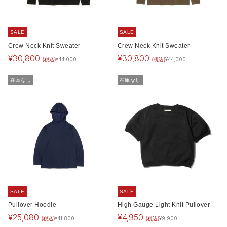
SALE
SALE
Crew Neck Knit Sweater
Crew Neck Knit Sweater
¥
30,800
¥
30,800
(税込)
(税込)
¥
44,000
¥
44,000
在庫なし
在庫なし
SALE
SALE
Pullover Hoodie
High Gauge Light Knit Pullover
¥
25,080
¥
4,950
(税込)
(税込)
¥
41,800
¥
9,900