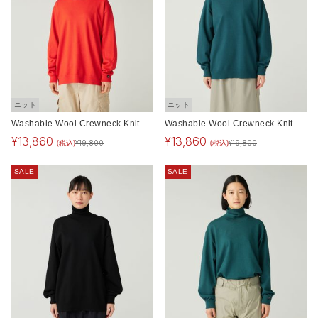
ニット
ニット
Washable Wool Crewneck Knit
Washable Wool Crewneck Knit
¥
13,860
¥
13,860
(税込)
(税込)
¥
19,800
¥
19,800
SALE
SALE