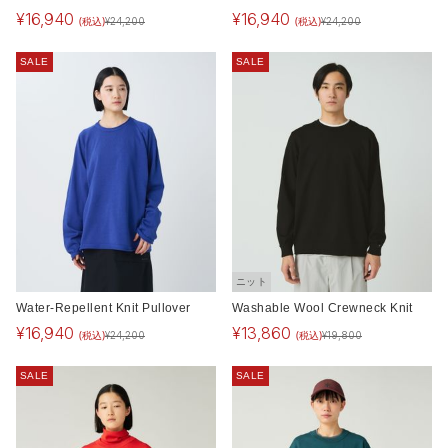
¥
16,940
¥
16,940
(税込)
(税込)
¥
24,200
¥
24,200
SALE
SALE
ニット
Water-Repellent Knit Pullover
Washable Wool Crewneck Knit
¥
16,940
¥
13,860
(税込)
(税込)
¥
24,200
¥
19,800
SALE
SALE