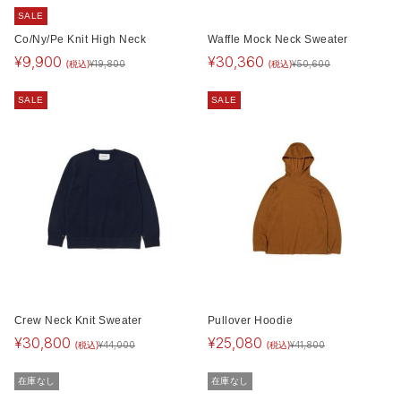
SALE
Co/Ny/Pe Knit High Neck
Waffle Mock Neck Sweater
¥
9,900
¥
30,360
(税込)
(税込)
¥
19,800
¥
50,600
SALE
SALE
Crew Neck Knit Sweater
Pullover Hoodie
¥
30,800
¥
25,080
(税込)
(税込)
¥
44,000
¥
41,800
在庫なし
在庫なし