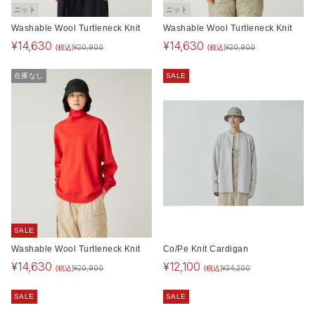
ニット
ニット
Washable Wool Turtleneck Knit
Washable Wool Turtleneck Knit
¥
14,630
¥
14,630
(税込)
(税込)
¥
20,900
¥
20,900
在庫なし
SALE
SALE
Washable Wool Turtleneck Knit
Co/Pe Knit Cardigan
¥
14,630
¥
12,100
(税込)
(税込)
¥
20,900
¥
24,200
SALE
SALE