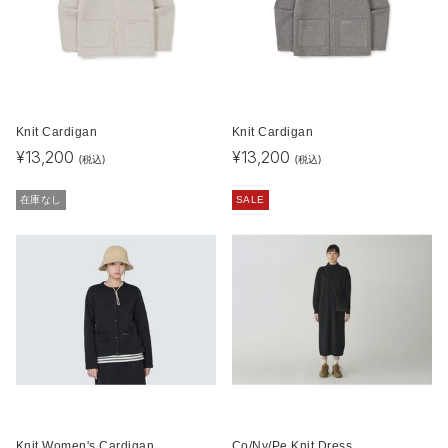
Knit Cardigan
Knit Cardigan
¥
13,200
¥
13,200
(税込)
(税込)
在庫なし
SALE
Knit Women's Cardigan
Co/Ny/Pe Knit Dress