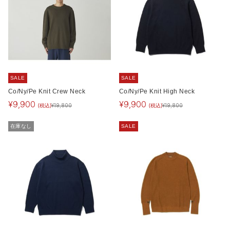
SALE
SALE
Co/Ny/Pe Knit Crew Neck
Co/Ny/Pe Knit High Neck
¥
9,900
¥
9,900
(税込)
(税込)
¥
19,800
¥
19,800
在庫なし
SALE