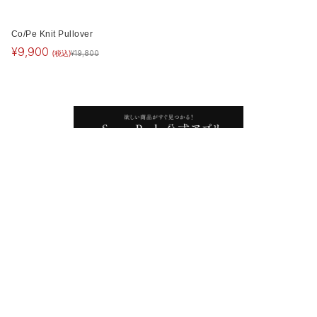
Co/Pe Knit Pullover
¥
9,900
(税込)
¥
19,800