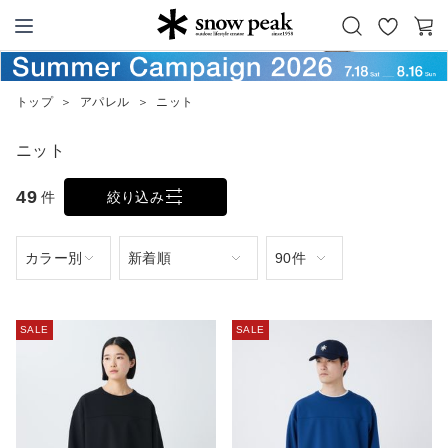
お
カ
Snow Peak
気
ー
に
ト
トップ
＞
アパレル
＞
ニット
入
り
ニット
49
件
絞り込み
SALE
SALE