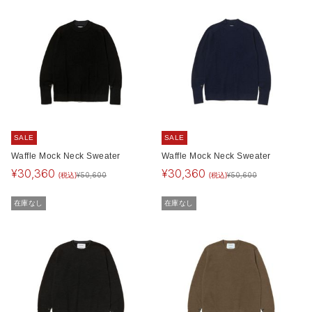
SALE
SALE
Waffle Mock Neck Sweater
Waffle Mock Neck Sweater
¥
30,360
¥
30,360
(税込)
(税込)
¥
50,600
¥
50,600
在庫なし
在庫なし