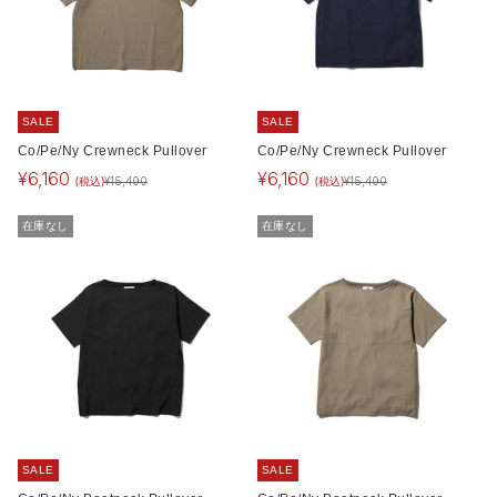
SALE
SALE
Co/Pe/Ny Crewneck Pullover
Co/Pe/Ny Crewneck Pullover
¥
6,160
¥
6,160
(税込)
(税込)
¥
15,400
¥
15,400
在庫なし
在庫なし
SALE
SALE