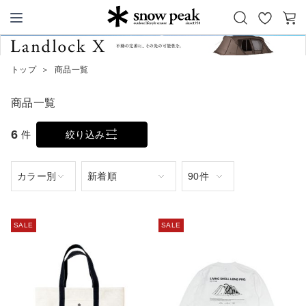
お
カ
Snow Peak
気
ー
に
ト
トップ
＞
商品一覧
入
り
商品一覧
6
件
絞り込み
SALE
SALE