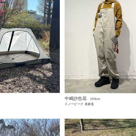
中嶋沙也花
158cm
スノーピーク 表参道