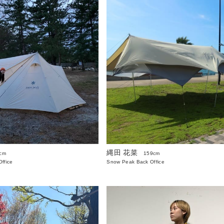
縄田 花菜
cm
159cm
ffice
Snow Peak Back Office