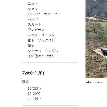
ニット
シャツ
Tシャツ・カットソー
パンツ
スカート
ワンピース
バッグ・リュック
靴下（ソックス）
帽子
シューズ・サンダル
その他アクセサリー
気候から探す
気温
kika
158cm
10℃以下
10-20℃
20℃以上