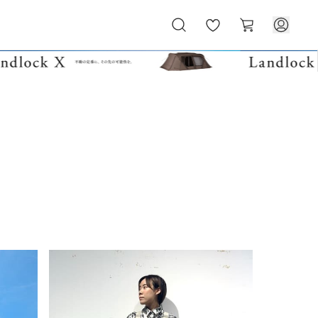
お
カ
気
ー
に
ト
入
り