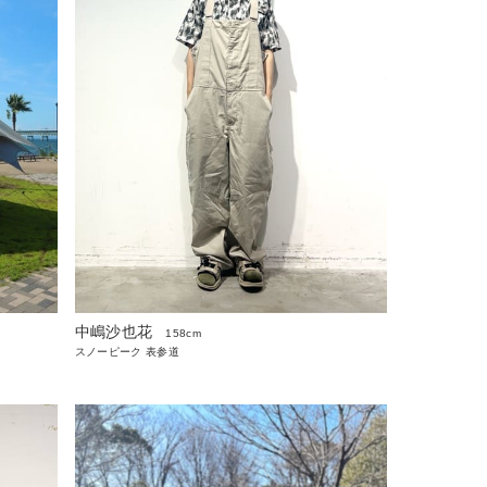
中嶋沙也花
158cm
スノーピーク 表参道