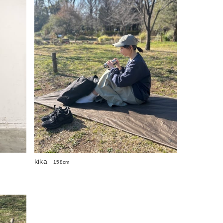
kika
158cm