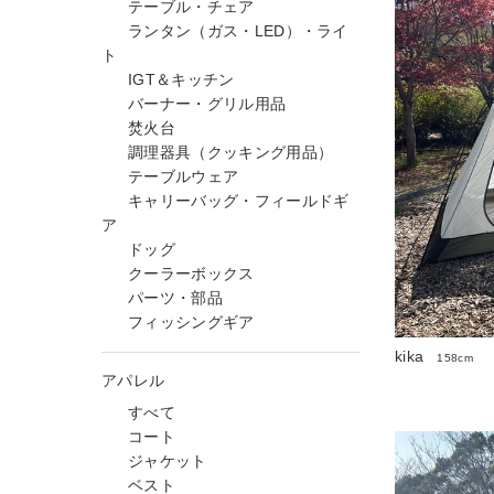
テーブル・チェア
ランタン（ガス・LED）・ライ
ト
IGT＆キッチン
バーナー・グリル用品
焚火台
調理器具（クッキング用品）
テーブルウェア
キャリーバッグ・フィールドギ
ア
ドッグ
クーラーボックス
パーツ・部品
フィッシングギア
kika
158cm
アパレル
すべて
コート
ジャケット
ベスト