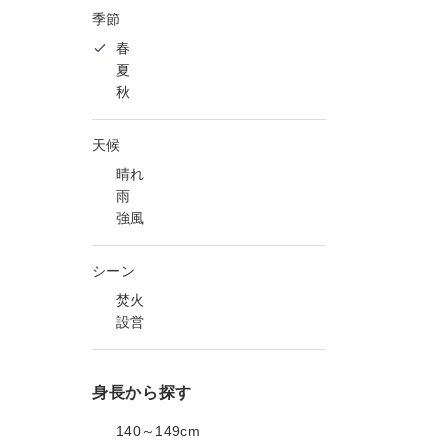
季節
春
夏
秋
天候
晴れ
雨
強風
シーン
焚火
設営
身長から探す
140～149cm