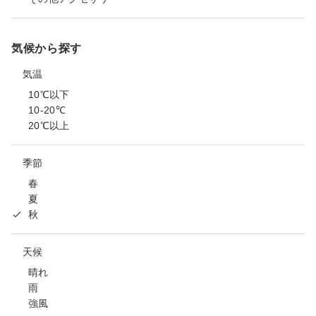
気候から探す
気温
10℃以下
10-20℃
20℃以上
季節
春
夏
秋
天候
晴れ
雨
強風