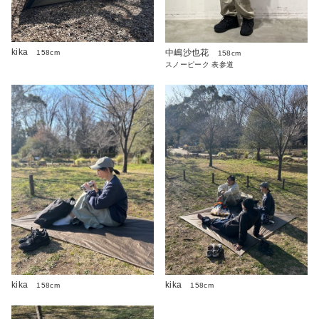
kika
中嶋沙也花
158cm
158cm
スノーピーク 表参道
kika
kika
158cm
158cm