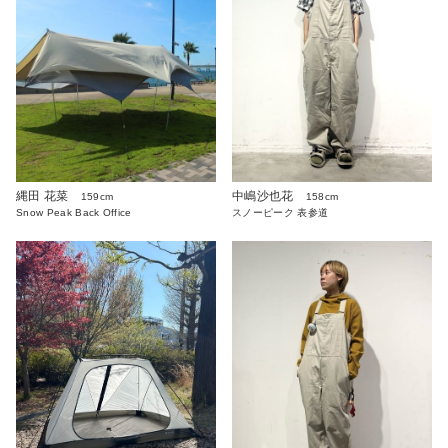
縄田 花菜
中嶋沙也花
159cm
158cm
Snow Peak Back Office
スノーピーク 表参道