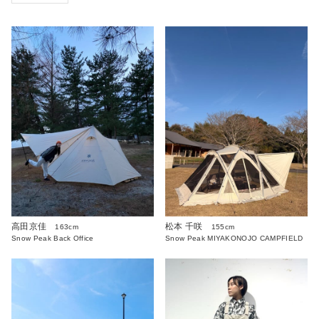
高田京佳
松本 千咲
163cm
155cm
Snow Peak Back Office
Snow Peak MIYAKONOJO CAMPFIELD