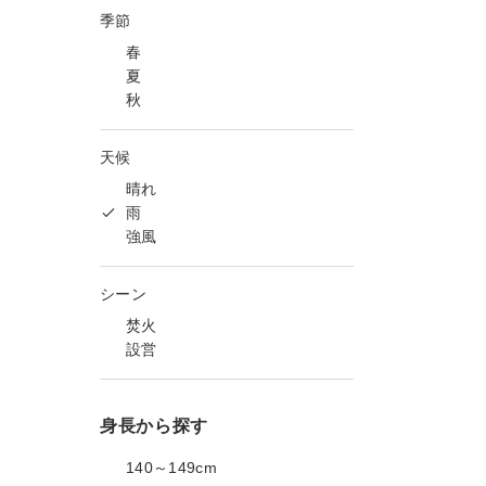
季節
春
夏
秋
天候
晴れ
雨
強風
シーン
焚火
設営
身長から探す
140～149cm