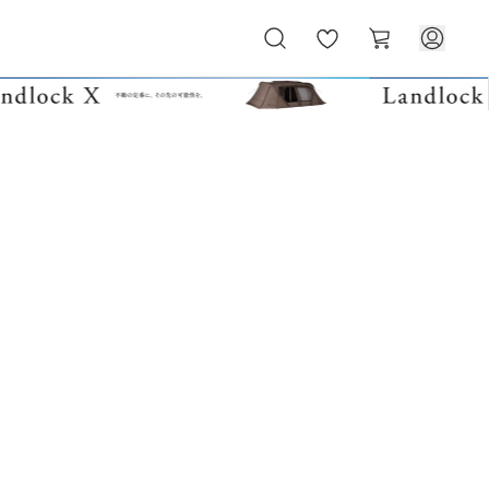
お
カ
気
ー
に
ト
入
り