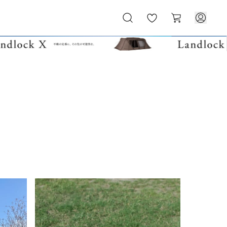
お
カ
気
ー
に
ト
入
り