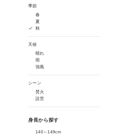
季節
春
夏
秋
天候
晴れ
雨
強風
シーン
焚火
設営
身長から探す
140～149cm