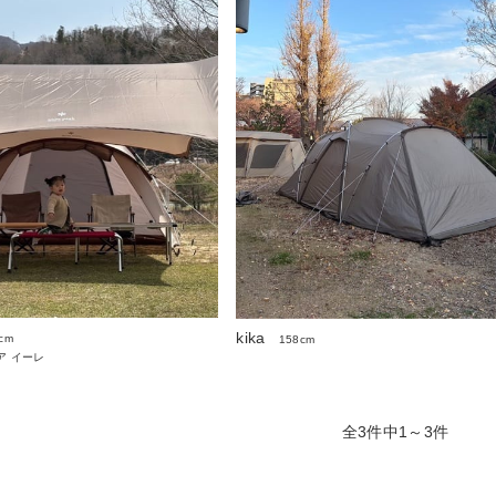
kika
cm
158cm
ア イーレ
全3件中1～3件