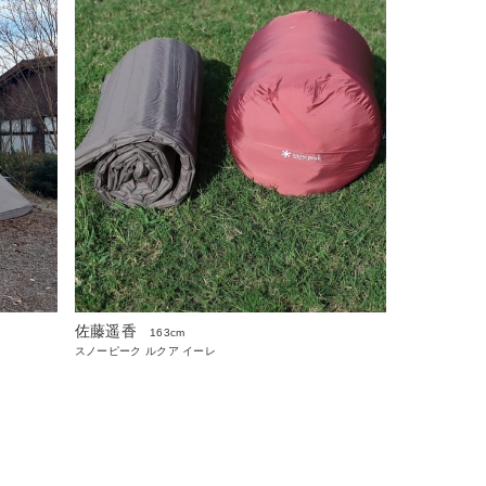
佐藤遥香
163cm
スノーピーク ルクア イーレ