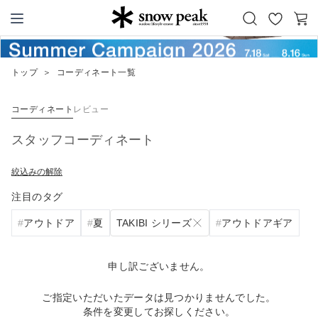
お
カ
Snow Peak
気
ー
に
ト
トップ
＞
コーディネート一覧
入
り
コーディネート
レビュー
スタッフコーディネート
絞込みの解除
注目のタグ
TAKIBI シリーズ
アウトドア
夏
アウトドアギア
申し訳ございません。
ご指定いただいたデータは見つかりませんでした。
条件を変更してお探しください。