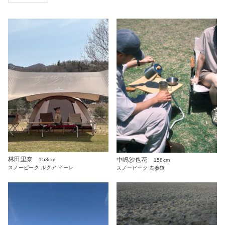
林田里奈
中嶋沙也花
153cm
158cm
スノーピーク ルクア イーレ
スノーピーク 表参道