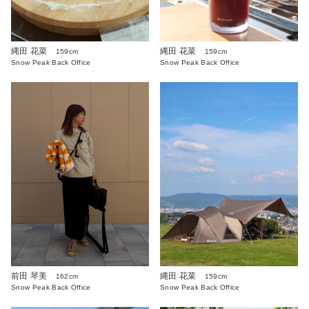
縄田 花菜
縄田 花菜
159cm
159cm
Snow Peak Back Office
Snow Peak Back Office
前田 琴美
縄田 花菜
162cm
159cm
Snow Peak Back Office
Snow Peak Back Office