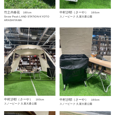
竹之内春花
中村沙耶（さーや）
160cm
160cm
Snow Peak LAND STATION KYOTO
スノーピーク 久屋大通公園
ARASHIYAMA
中村沙耶（さーや）
中村沙耶（さーや）
160cm
160cm
スノーピーク 久屋大通公園
スノーピーク 久屋大通公園