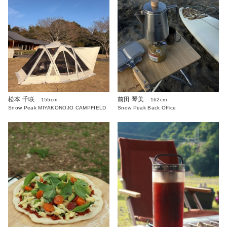
松本 千咲
前田 琴美
155cm
162cm
Snow Peak MIYAKONOJO CAMPFIELD
Snow Peak Back Office