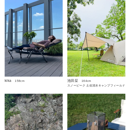
kika
池田栞
158cm
164cm
スノーピーク 土佐清水キャンプフィールド