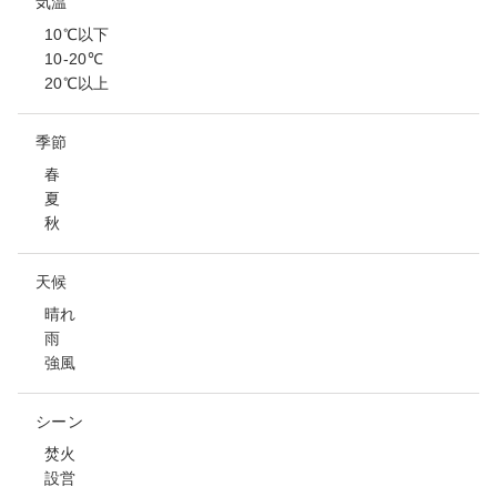
気温
10℃以下
10-20℃
20℃以上
季節
春
夏
秋
天候
晴れ
雨
強風
シーン
焚火
設営