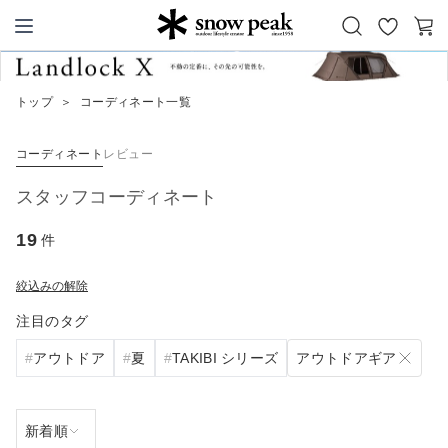
お
カ
Snow Peak
気
ー
に
ト
トップ
＞
コーディネート一覧
入
り
コーディネート
レビュー
スタッフコーディネート
19
件
絞込みの解除
注目のタグ
アウトドアギア
アウトドア
夏
TAKIBI シリーズ