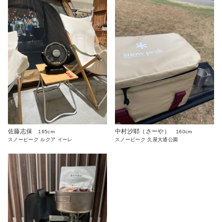
中村沙耶（さーや）
佐藤志保
160cm
165cm
スノーピーク 久屋大通公園
スノーピーク ルクア イーレ