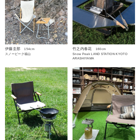
伊藤圭那
竹之内春花
154cm
160cm
スノーピーク福山
Snow Peak LAND STATION KYOTO
ARASHIYAMA