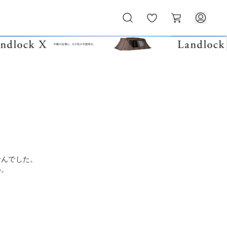
お
カ
気
ー
に
ト
入
り
せんでした。
い。