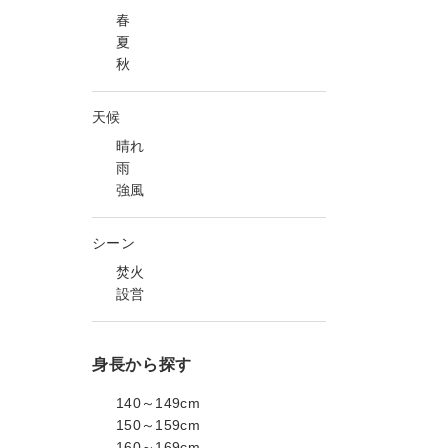
春
夏
秋
天候
晴れ
雨
強風
シーン
焚火
設営
身長から探す
140～149cm
150～159cm
160～169cm