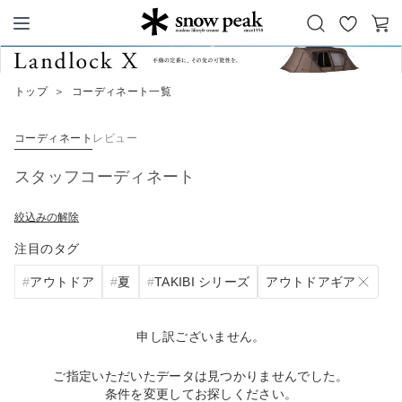
お
カ
Snow Peak
気
ー
に
ト
トップ
＞
コーディネート一覧
入
り
コーディネート
レビュー
スタッフコーディネート
絞込みの解除
注目のタグ
アウトドアギア
アウトドア
夏
TAKIBI シリーズ
申し訳ございません。
ご指定いただいたデータは見つかりませんでした。
条件を変更してお探しください。