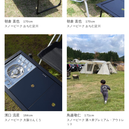
朝倉 直也
朝倉 直也
170cm
170cm
スノーピーク おち仁淀川
スノーピーク おち仁淀川
濱口 流星
鳥越敬仁
164cm
171cm
スノーピーク 大阪りんくう
スノーピーク 酒々井プレミアム・アウトレ
ット