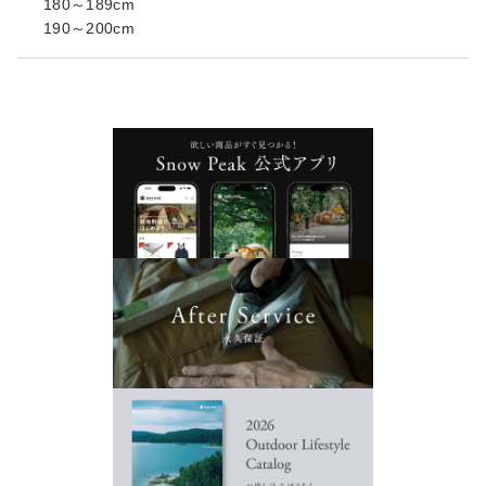
180～189cm
190～200cm