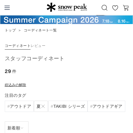
お
カ
Snow Peak
気
ー
に
ト
トップ
＞
コーディネート一覧
入
り
コーディネート
レビュー
スタッフコーディネート
29
件
絞込みの解除
注目のタグ
夏
アウトドア
TAKIBI シリーズ
アウトドアギア