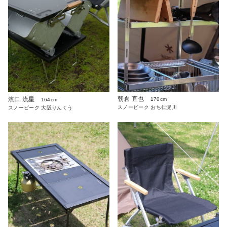
朝倉 直也
濱口 流星
170cm
164cm
スノーピーク おち仁淀川
スノーピーク 大阪りんくう