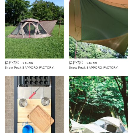
福谷信和
福谷信和
169cm
169cm
Snow Peak SAPPORO FACTORY
Snow Peak SAPPORO FACTORY