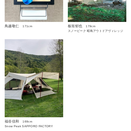
板垣郁也
鳥越敬仁
179cm
171cm
スノーピーク 昭島アウトドアヴィレッジ
福谷信和
169cm
Snow Peak SAPPORO FACTORY