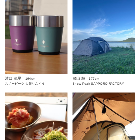
濱口 流星
畠山 頼
164cm
177cm
スノーピーク 大阪りんくう
Snow Peak SAPPORO FACTORY