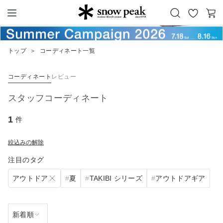
お
カ
Snow Peak
気
ー
に
ト
トップ
＞
コーディネート一覧
入
り
コーディネート
レビュー
スタッフコーディネート
1
件
絞込みの解除
注目のタグ
アウトドア
夏
TAKIBI シリーズ
アウトドアギア