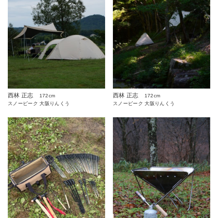
西林 正志
西林 正志
172cm
172cm
スノーピーク 大阪りんくう
スノーピーク 大阪りんくう