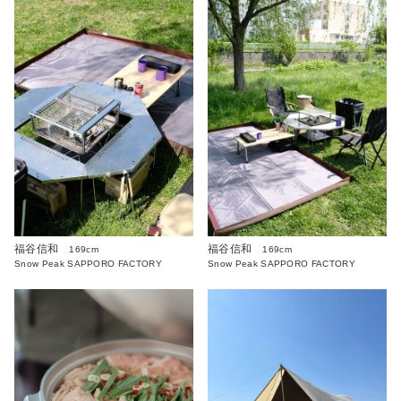
福谷信和
福谷信和
169cm
169cm
Snow Peak SAPPORO FACTORY
Snow Peak SAPPORO FACTORY