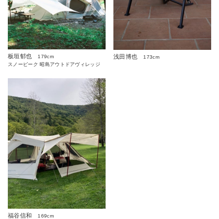
板垣郁也
浅田博也
179cm
173cm
スノーピーク 昭島アウトドアヴィレッジ
福谷信和
169cm