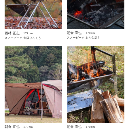
朝倉 直也
西林 正志
170cm
172cm
スノーピーク おち仁淀川
スノーピーク 大阪りんくう
朝倉 直也
朝倉 直也
170cm
170cm