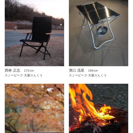
西林 正志
濱口 流星
172cm
164cm
スノーピーク 大阪りんくう
スノーピーク 大阪りんくう