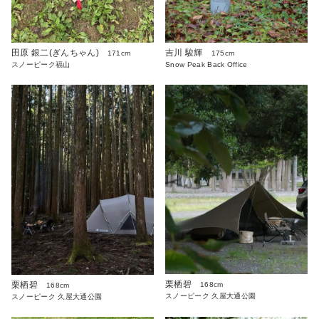
田原 銀二(ぎんちゃん)
吉川 駿輝
171cm
175cm
スノーピーク福山
Snow Peak Back Office
栗栖碧
栗栖碧
168cm
168cm
スノーピーク 久屋大通公園
スノーピーク 久屋大通公園