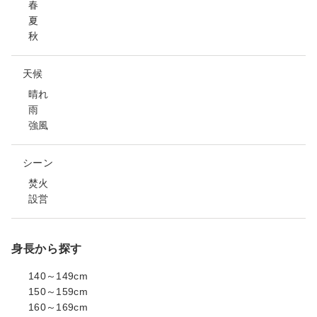
春
夏
秋
天候
晴れ
雨
強風
シーン
焚火
設営
身長から探す
140～149cm
150～159cm
160～169cm