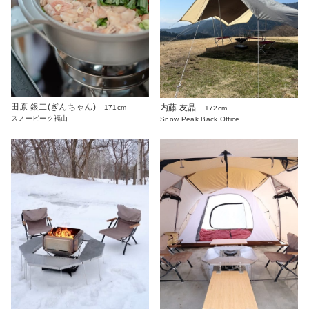
田原 銀二(ぎんちゃん)
内藤 友晶
171cm
172cm
スノーピーク福山
Snow Peak Back Office