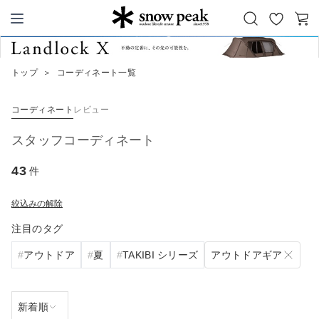
お
カ
Snow Peak
気
ー
に
ト
トップ
＞
コーディネート一覧
入
り
コーディネート
レビュー
スタッフコーディネート
43
件
絞込みの解除
注目のタグ
アウトドアギア
アウトドア
夏
TAKIBI シリーズ