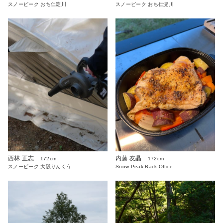
スノーピーク おち仁淀川
スノーピーク おち仁淀川
西林 正志
内藤 友晶
172cm
172cm
スノーピーク 大阪りんくう
Snow Peak Back Office