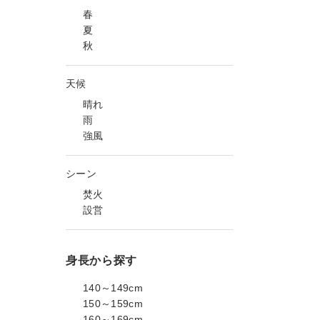
春
夏
秋
天候
晴れ
雨
強風
シーン
焚火
設営
身長から探す
140～149cm
150～159cm
160～169cm