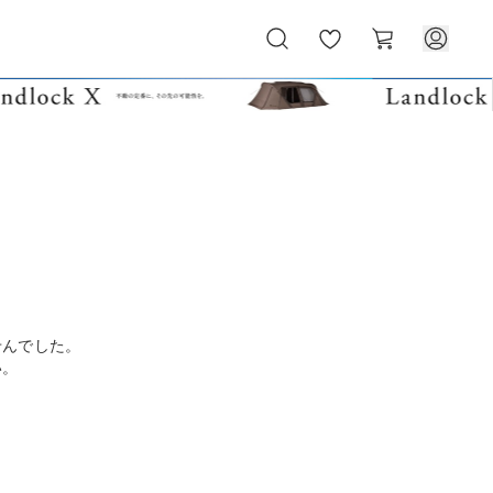
お
カ
気
ー
に
ト
入
り
せんでした。
い。