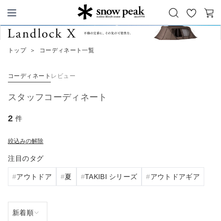
お
カ
Snow Peak
気
ー
に
ト
トップ
＞
コーディネート一覧
入
り
コーディネート
レビュー
スタッフコーディネート
2
件
絞込みの解除
注目のタグ
アウトドア
夏
TAKIBI シリーズ
アウトドアギア