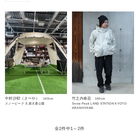
中村沙耶（さーや）
竹之内春花
160cm
160cm
スノーピーク 久屋大通公園
Snow Peak LAND STATION KYOTO
ARASHIYAMA
全2件中1～2件