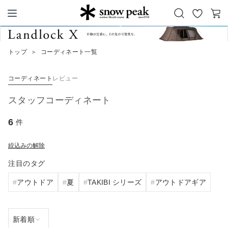
お
カ
Snow Peak
気
ー
に
ト
トップ
＞
コーディネート一覧
入
り
コーディネート
レビュー
スタッフコーディネート
6
件
絞込みの解除
注目のタグ
アウトドア
夏
TAKIBI シリーズ
アウトドアギア