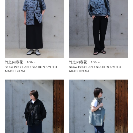
竹之内春花
竹之内春花
160cm
160cm
Snow Peak LAND STATION KYOTO
Snow Peak LAND STATION KYOTO
ARASHIYAMA
ARASHIYAMA