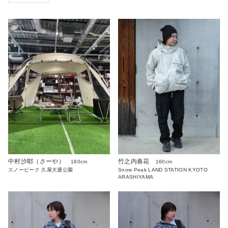
中村沙耶（さーや）
竹之内春花
160cm
160cm
スノーピーク 久屋大通公園
Snow Peak LAND STATION KYOTO
ARASHIYAMA