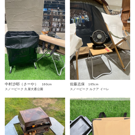
中村沙耶（さーや）
佐藤志保
160cm
165cm
スノーピーク 久屋大通公園
スノーピーク ルクア イーレ