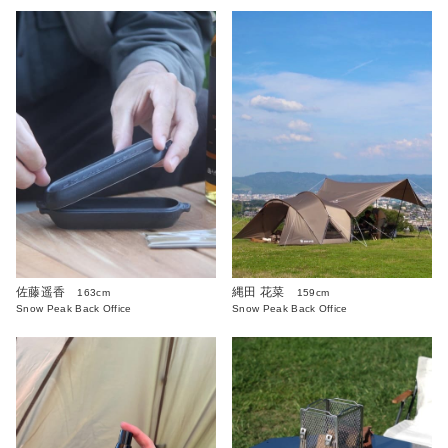
佐藤遥香
縄田 花菜
163cm
159cm
Snow Peak Back Office
Snow Peak Back Office