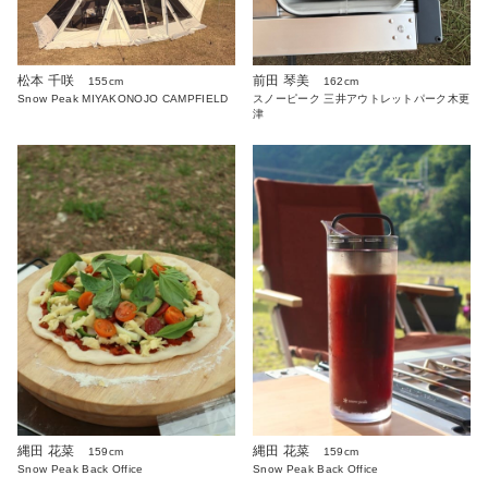
松本 千咲
前田 琴美
155cm
162cm
Snow Peak MIYAKONOJO CAMPFIELD
スノーピーク 三井アウトレットパーク木更
津
縄田 花菜
縄田 花菜
159cm
159cm
Snow Peak Back Office
Snow Peak Back Office