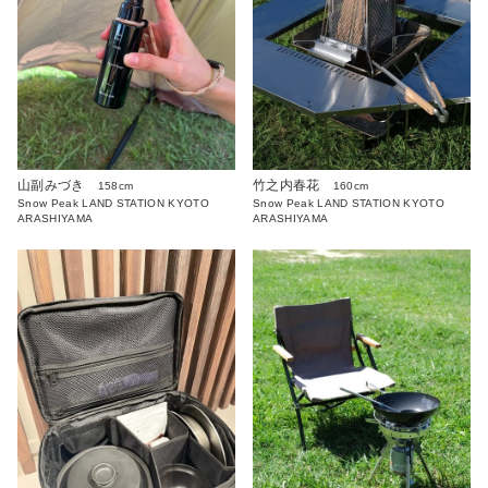
山副みづき
竹之内春花
158cm
160cm
Snow Peak LAND STATION KYOTO
Snow Peak LAND STATION KYOTO
ARASHIYAMA
ARASHIYAMA