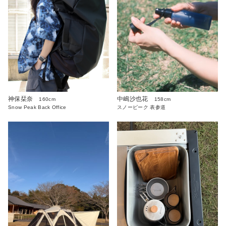
神保栞奈
中嶋沙也花
160cm
158cm
Snow Peak Back Office
スノーピーク 表参道