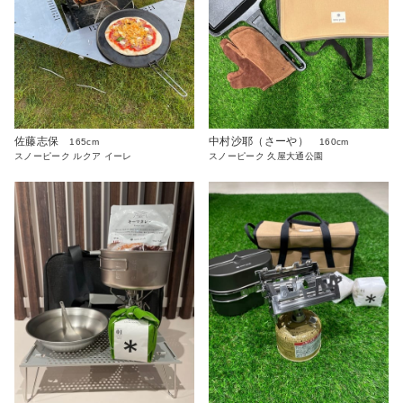
中村沙耶（さーや）
佐藤志保
160cm
165cm
スノーピーク 久屋大通公園
スノーピーク ルクア イーレ