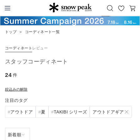
お
カ
Snow Peak
気
ー
に
ト
トップ
＞
コーディネート一覧
入
り
コーディネート
レビュー
スタッフコーディネート
24
件
絞込みの解除
注目のタグ
アウトドアギア
アウトドア
夏
TAKIBI シリーズ