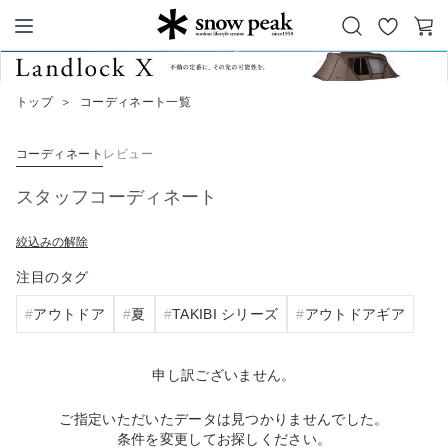
お
カ
Snow Peak
気
ー
に
ト
トップ
＞
コーディネート一覧
入
り
コーディネート
レビュー
スタッフコーディネート
絞込みの解除
注目のタグ
アウトドア
夏
TAKIBI シリーズ
アウトドアギア
申し訳ございません。
ご指定いただいたデータは見つかりませんでした。
条件を変更してお探しください。