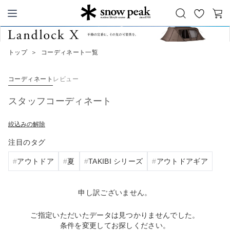
お
カ
Snow Peak
気
ー
に
ト
トップ
＞
コーディネート一覧
入
り
コーディネート
レビュー
スタッフコーディネート
絞込みの解除
注目のタグ
アウトドア
夏
TAKIBI シリーズ
アウトドアギア
申し訳ございません。
ご指定いただいたデータは見つかりませんでした。
条件を変更してお探しください。