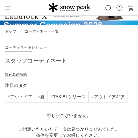
お
カ
Snow Peak
気
ー
に
ト
トップ
＞
コーディネート一覧
入
り
コーディネート
レビュー
スタッフコーディネート
絞込みの解除
注目のタグ
アウトドア
夏
TAKIBI シリーズ
アウトドアギア
申し訳ございません。
ご指定いただいたデータは見つかりませんでした。
条件を変更してお探しください。