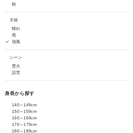
秋
天候
晴れ
雨
強風
シーン
焚火
設営
身長から探す
140～149cm
150～159cm
160～169cm
170～179cm
180～189cm