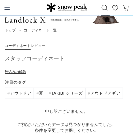
お
カ
Snow Peak
気
ー
に
ト
トップ
＞
コーディネート一覧
入
り
コーディネート
レビュー
スタッフコーディネート
絞込みの解除
注目のタグ
アウトドア
夏
TAKIBI シリーズ
アウトドアギア
申し訳ございません。
ご指定いただいたデータは見つかりませんでした。
条件を変更してお探しください。