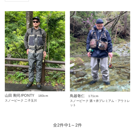
山田 剛司/PONTY
鳥越敬仁
183cm
171cm
スノーピーク 二子玉川
スノーピーク 酒々井プレミアム・アウトレ
ット
全2件中1～2件