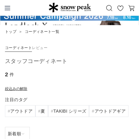
お
カ
Snow Peak
気
ー
に
ト
トップ
＞
コーディネート一覧
入
り
コーディネート
レビュー
スタッフコーディネート
2
件
絞込みの解除
注目のタグ
アウトドア
夏
TAKIBI シリーズ
アウトドアギア