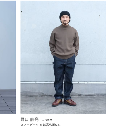
野口 皓亮
170cm
スノーピーク 京都高島屋S.C.