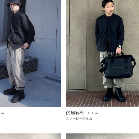
的場宥樹
cm
161cm
スノーピーク福山