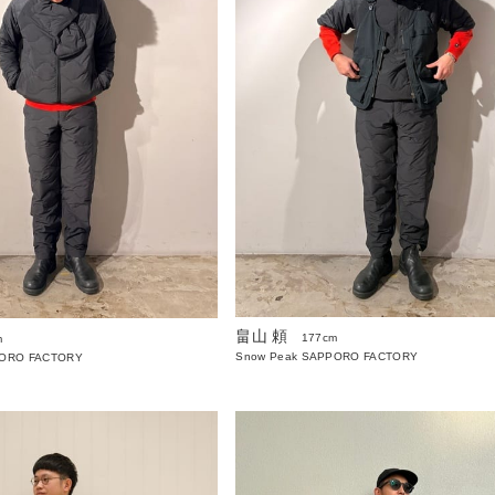
畠山 頼
177cm
m
Snow Peak SAPPORO FACTORY
PORO FACTORY