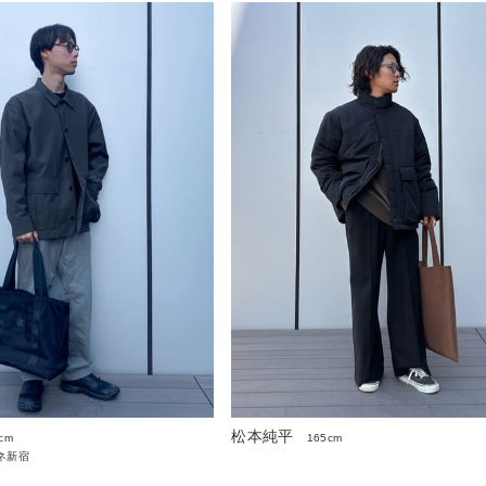
松本純平
cm
165cm
ネ新宿