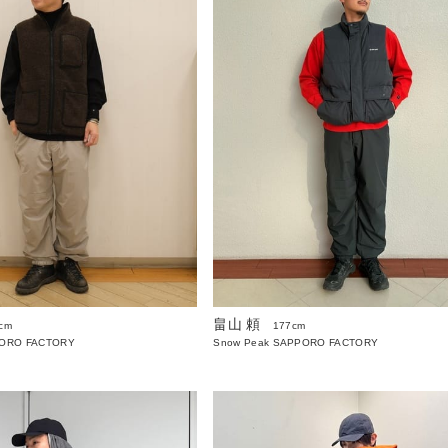
畠山 頼
cm
177cm
PORO FACTORY
Snow Peak SAPPORO FACTORY