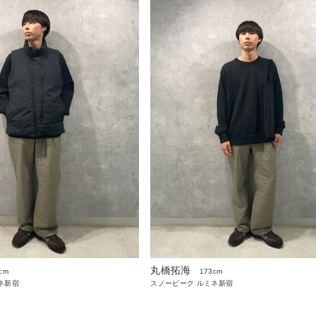
丸橋拓海
cm
173cm
ネ新宿
スノーピーク ルミネ新宿