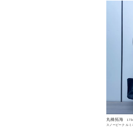
丸橋拓海
173
スノーピーク ルミ