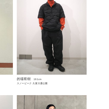
的場宥樹
161cm
スノーピーク 久屋大通公園