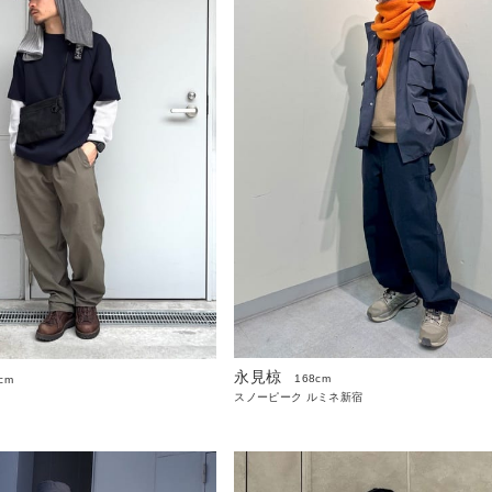
永見椋
168cm
cm
スノーピーク ルミネ新宿