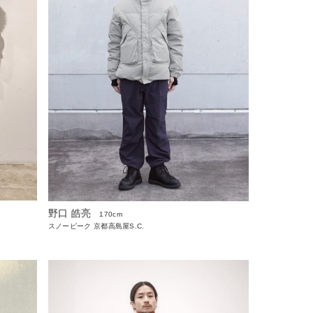
野口 皓亮
170cm
スノーピーク 京都高島屋S.C.