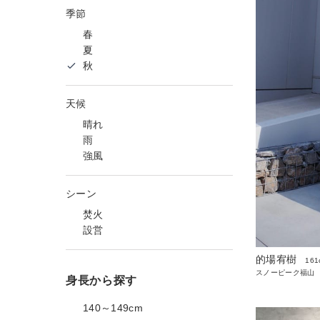
季節
春
夏
秋
天候
晴れ
雨
強風
シーン
焚火
設営
的場宥樹
161
スノーピーク福山
身長から探す
140～149cm