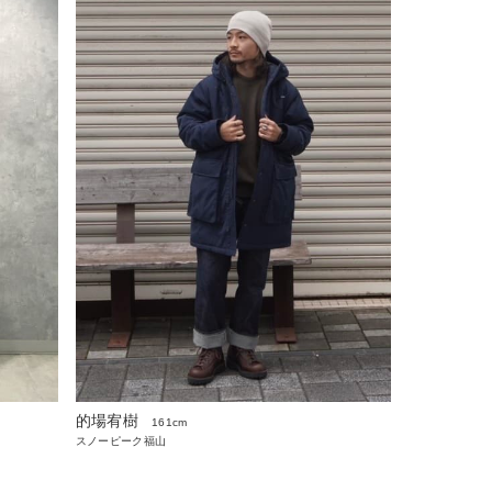
的場宥樹
161cm
スノーピーク福山