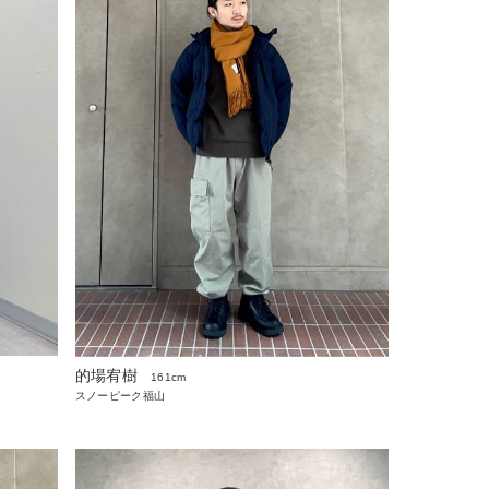
的場宥樹
161cm
スノーピーク福山