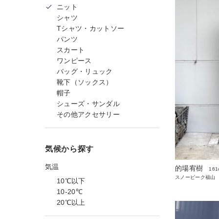
ニット
シャツ
Tシャツ・カットソー
パンツ
スカート
ワンピース
バッグ・リュック
靴下（ソックス）
帽子
シューズ・サンダル
その他アクセサリー
気候から探す
気温
的場宥樹
161
スノーピーク福山
10℃以下
10-20℃
20℃以上