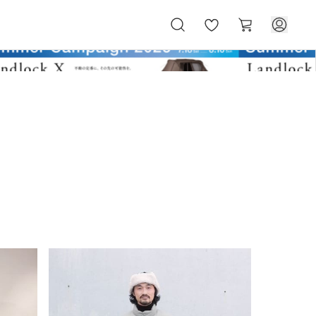
お
カ
気
ー
に
ト
入
り