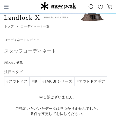
お
カ
Snow Peak
気
ー
に
ト
トップ
＞
コーディネート一覧
入
り
コーディネート
レビュー
スタッフコーディネート
絞込みの解除
注目のタグ
アウトドア
夏
TAKIBI シリーズ
アウトドアギア
申し訳ございません。
ご指定いただいたデータは見つかりませんでした。
条件を変更してお探しください。