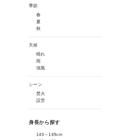
季節
春
夏
秋
天候
晴れ
雨
強風
シーン
焚火
設営
身長から探す
140～149cm