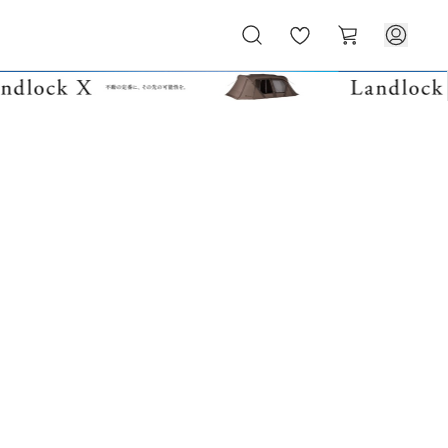
お
カ
気
ー
に
ト
入
り