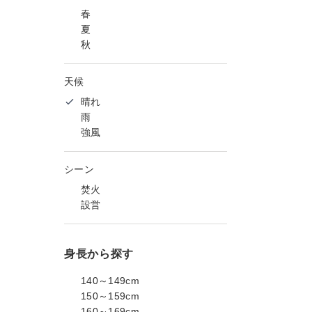
春
夏
秋
天候
晴れ
雨
強風
シーン
焚火
設営
身長から探す
140～149cm
150～159cm
160～169cm