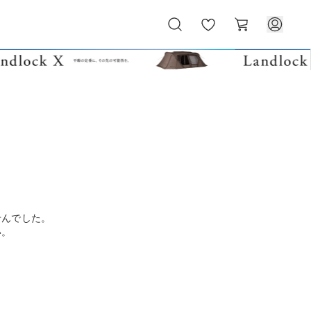
お
カ
気
ー
に
ト
入
り
せんでした。
い。