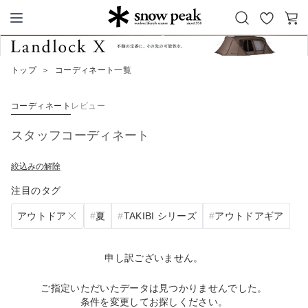
お
カ
Snow Peak
気
ー
に
ト
トップ
＞
コーディネート一覧
入
り
コーディネート
レビュー
スタッフコーディネート
絞込みの解除
注目のタグ
アウトドア
夏
TAKIBI シリーズ
アウトドアギア
申し訳ございません。
ご指定いただいたデータは見つかりませんでした。
条件を変更してお探しください。