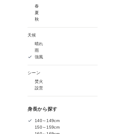
春
夏
秋
天候
晴れ
雨
強風
シーン
焚火
設営
身長から探す
140～149cm
150～159cm
160～169cm