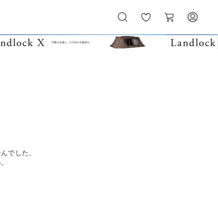
お
カ
気
ー
に
ト
入
り
せんでした。
い。