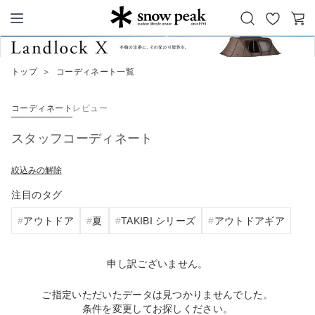
お
カ
Snow Peak
気
ー
に
ト
トップ
＞
コーディネート一覧
入
り
コーディネート
レビュー
スタッフコーディネート
絞込みの解除
注目のタグ
アウトドア
夏
TAKIBI シリーズ
アウトドアギア
申し訳ございません。
ご指定いただいたデータは見つかりませんでした。
条件を変更してお探しください。