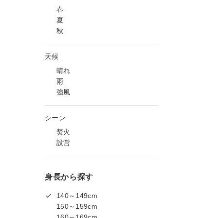
春
夏
秋
天候
晴れ
雨
強風
シーン
焚火
設営
身長から探す
140～149cm
150～159cm
160～169cm