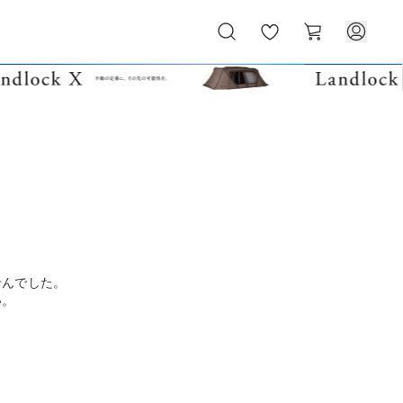
お
カ
気
ー
に
ト
入
り
せんでした。
い。