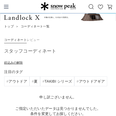
お
カ
Snow Peak
気
ー
に
ト
トップ
＞
コーディネート一覧
入
り
コーディネート
レビュー
スタッフコーディネート
絞込みの解除
注目のタグ
アウトドア
夏
TAKIBI シリーズ
アウトドアギア
申し訳ございません。
ご指定いただいたデータは見つかりませんでした。
条件を変更してお探しください。