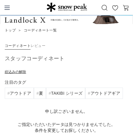
お
カ
Snow Peak
気
ー
に
ト
トップ
＞
コーディネート一覧
入
り
コーディネート
レビュー
スタッフコーディネート
絞込みの解除
注目のタグ
アウトドア
夏
TAKIBI シリーズ
アウトドアギア
申し訳ございません。
ご指定いただいたデータは見つかりませんでした。
条件を変更してお探しください。