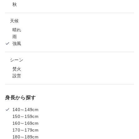
秋
天候
晴れ
雨
強風
シーン
焚火
設営
身長から探す
140～149cm
150～159cm
160～169cm
170～179cm
180～189cm