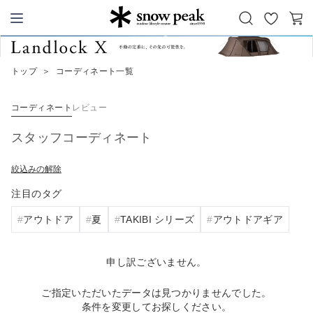
お
カ
Snow Peak
気
ー
に
ト
トップ
＞
コーディネート一覧
入
り
コーディネート
レビュー
スタッフコーディネート
絞込みの解除
注目のタグ
アウトドア
夏
TAKIBI シリーズ
アウトドアギア
申し訳ございません。
ご指定いただいたデータは見つかりませんでした。
条件を変更してお探しください。