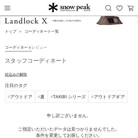
お
カ
Snow Peak
気
ー
に
ト
トップ
＞
コーディネート一覧
入
り
コーディネート
レビュー
スタッフコーディネート
絞込みの解除
注目のタグ
アウトドア
夏
TAKIBI シリーズ
アウトドアギア
申し訳ございません。
ご指定いただいたデータは見つかりませんでした。
条件を変更してお探しください。