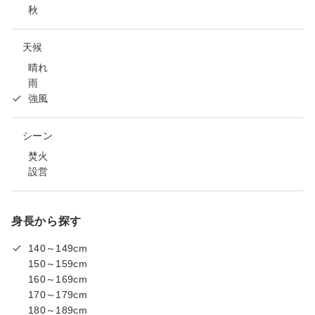
秋
天候
晴れ
雨
強風
シーン
焚火
設営
身長から探す
140～149cm
150～159cm
160～169cm
170～179cm
180～189cm