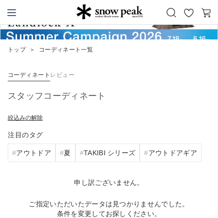
お
カ
Snow Peak
気
ー
に
ト
トップ
＞
コーディネート一覧
入
り
コーディネート
レビュー
スタッフコーディネート
絞込みの解除
注目のタグ
アウトドア
夏
TAKIBI シリーズ
アウトドアギア
申し訳ございません。
ご指定いただいたデータは見つかりませんでした。
条件を変更してお探しください。